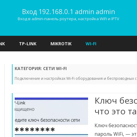
Вход 192.168.0.1 admin admin
Вход в admin-панель роутера, настройка WiFi и IPTV
Наверх
NK
TP-LINK
MIKROTIK
WI-FI
КАТЕГОРИЯ:
СЕТИ WI-FI
Подключение и настройках Wi-Fi оборудования и беспроводных с
Ключ безо
что это та
Ключ безопасност
пароль WiFi, — э