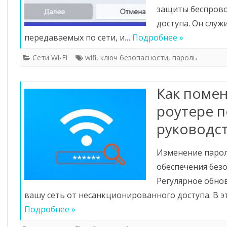
защиты беспрово
доступа. Он служ
передаваемых по сети, и…
Подробнее »
Сети Wi-Fi
wifi
,
ключ безопасности
,
пароль
Как помен
роутере 
руководс
Изменение парол
обеспечения без
Регулярное обно
вашу сеть от несанкционированного доступа. В 
Подробнее »