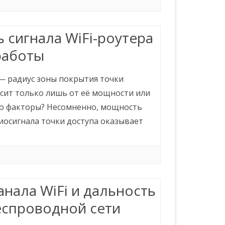
сигнала WiFi-роутера
работы
 — радиус зоны покрытия точки
исит только лишь от её мощности или
то факторы? Несомненно, мощность
иосигнала точки доступа оказывает
нала WiFi и дальность
еспроводной сети