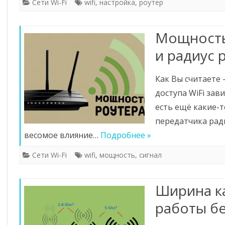
Сети Wi-Fi
wifi
,
настройка
,
роутер
Мощность 
и радиус 
Как Вы считаете
доступа WiFi зав
есть ещё какие-
передатчика рад
весомое влияние…
Подробнее »
Сети Wi-Fi
wifi
,
мощность
,
сигнал
Ширина ка
работы б