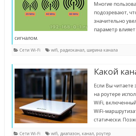
Многие пользова
подозревают, чт
значительно увел
параметр влияет
сигналом.
Сети Wi-Fi
wifi
,
радиоканал
,
ширина канала
Какой кан
Если Вы читаете 
на роутере испо
WiFi, включенны
WiFi-маршрутиза
статически. Поз
Сети Wi-Fi
wifi
,
диапазон
,
канал
,
роутер