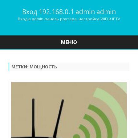
Вход 192.168.0.1 admin admin
Вход в admin-панель роутера, настройка WiFi и IPTV
МЕНЮ
Наверх
МЕТКИ:
МОЩНОСТЬ