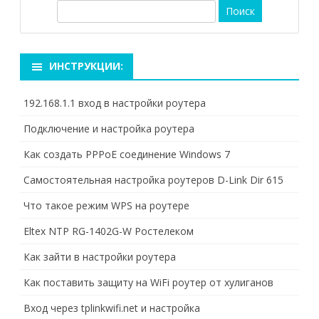
П
о
и
с
ИНСТРУКЦИИ:
к
192.168.1.1 вход в настройки роутера
Подключение и настройка роутера
Как создать PPPoE соединение Windows 7
Самостоятельная настройка роутеров D-Link Dir 615
Что такое режим WPS на роутере
Eltex NTP RG-1402G-W Ростелеком
Как зайти в настройки роутера
Как поставить защиту на WiFi роутер от хулиганов
Вход через tplinkwifi.net и настройка