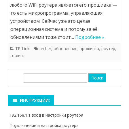
любого WiFi роутера является его прошивка —
то есть микропрограмма, управляющая
устройством. Сейчас уже это целая
операционная система и потому за её
обновлениями тоже стоит…
Подробнее »
TP-Link
archer
,
обновление
,
прошивка
,
роутер
,
тп-линк
П
о
и
с
ИНСТРУКЦИИ:
к
192.168.1.1 вход в настройки роутера
Подключение и настройка роутера