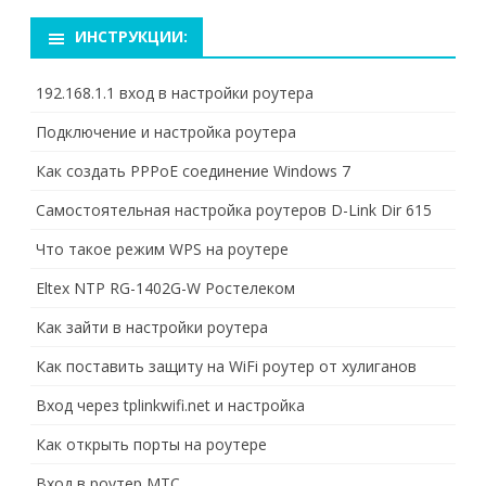
и
с
ИНСТРУКЦИИ:
к
192.168.1.1 вход в настройки роутера
Подключение и настройка роутера
Как создать PPPoE соединение Windows 7
Самостоятельная настройка роутеров D-Link Dir 615
Что такое режим WPS на роутере
Eltex NTP RG-1402G-W Ростелеком
Как зайти в настройки роутера
Как поставить защиту на WiFi роутер от хулиганов
Вход через tplinkwifi.net и настройка
Как открыть порты на роутере
Вход в роутер МТС