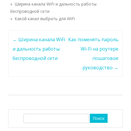
» Ширина канала WiFi и дальность работы
беспроводной сети
» Какой канал выбрать для WiFi
Навигация
←
Ширина канала WiFi
Как поменять пароль
по
и дальность работы
Wi-Fi на роутере
записи
беспроводной сети
пошаговое
руководство
→
П
о