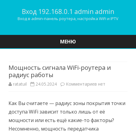
Вход 192.168.0.1 admin admin
Вход в admin-панель роутера, настройка WiFi и IPTV
МЕНЮ
Наверх
Мощность сигнала WiFi-роутера и
радиус работы
к
ratatuil
24.05.2024
Комментариев
нет
записи
Как Вы считаете — радиус зоны покрытия точки
Мощность
доступа WiFi зависит только лишь от её
сигнала
мощности или есть ещё какие-то факторы?
WiFi-
Несомненно, мощность передатчика