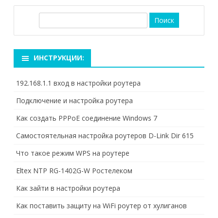
П
о
и
с
ИНСТРУКЦИИ:
к
192.168.1.1 вход в настройки роутера
Подключение и настройка роутера
Как создать PPPoE соединение Windows 7
Самостоятельная настройка роутеров D-Link Dir 615
Что такое режим WPS на роутере
Eltex NTP RG-1402G-W Ростелеком
Как зайти в настройки роутера
Как поставить защиту на WiFi роутер от хулиганов