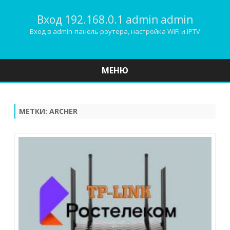
Вход 192.168.0.1 admin admin
Вход в admin-панель роутера, настройка WiFi и IPTV
МЕНЮ
Наверх
МЕТКИ:
ARCHER