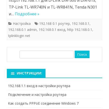
http://192.168.1.1 для D-Link DIR-300 и DIR-615,
TP-Link TL-WR740N и TL-WR841N, Tenda N301
и…
Подробнее »
Настройка
192.168 0.1 роутер
,
192.168.0.1
,
192.168.0.1 admin
,
192.168.0.1 вход
,
http 192.168.0.1
,
tplinklogin net
П
о
и
с
ИНСТРУКЦИИ:
к
192.168.1.1 вход в настройки роутера
Подключение и настройка роутера
Как создать PPPoE соединение Windows 7