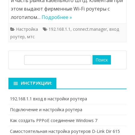
и часть рынка кабельного ШПД. Клиентам при
этом выдают фирменные Wi-Fi роутеры с
логотипом…
Подробнее »
Настройка
192.168.1.1
,
connect.manager
,
вход
роутер
,
мтс
П
о
и
с
ИНСТРУКЦИИ:
к
192.168.1.1 вход в настройки роутера
Подключение и настройка роутера
Как создать PPPoE соединение Windows 7
Самостоятельная настройка роутеров D-Link Dir 615