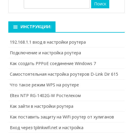
П
о
и
с
ИНСТРУКЦИИ:
к
192.168.1.1 вход в настройки роутера
Подключение и настройка роутера
Как создать PPPoE соединение Windows 7
Самостоятельная настройка роутеров D-Link Dir 615
Что такое режим WPS на роутере
Eltex NTP RG-1402G-W Ростелеком
Как зайти в настройки роутера
Как поставить защиту на WiFi роутер от хулиганов
Вход через tplinkwifi.net и настройка