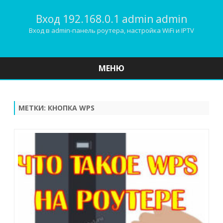
Вход 192.168.0.1 admin admin
Вход в admin-панель роутера, настройка WiFi и IPTV
МЕНЮ
Наверх
МЕТКИ:
КНОПКА WPS