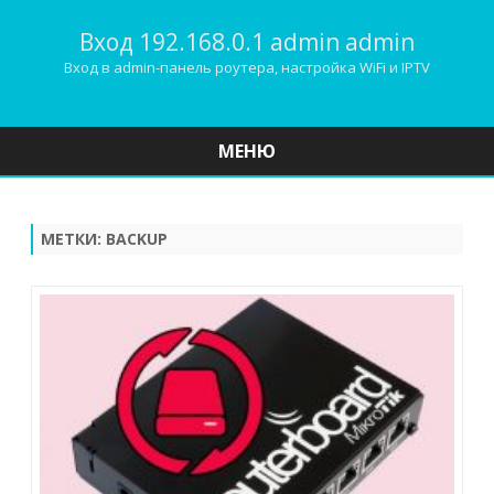
Вход 192.168.0.1 admin admin
Вход в admin-панель роутера, настройка WiFi и IPTV
МЕНЮ
Наверх
МЕТКИ:
BACKUP