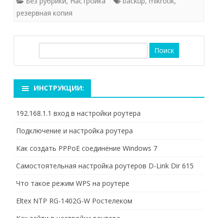
Без рубрики
,
Настройка
backup
,
mikrotik
,
резервная копия
П
о
и
с
ИНСТРУКЦИИ:
к
192.168.1.1 вход в настройки роутера
Подключение и настройка роутера
Как создать PPPoE соединение Windows 7
Самостоятельная настройка роутеров D-Link Dir 615
Что такое режим WPS на роутере
Eltex NTP RG-1402G-W Ростелеком