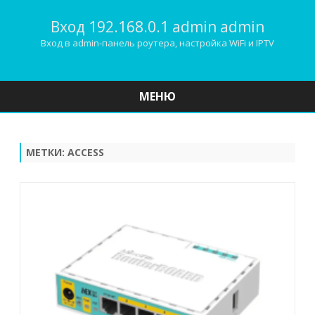
Вход 192.168.0.1 admin admin
Вход в admin-панель роутера, настройка WiFi и IPTV
МЕНЮ
Наверх
МЕТКИ:
ACCESS