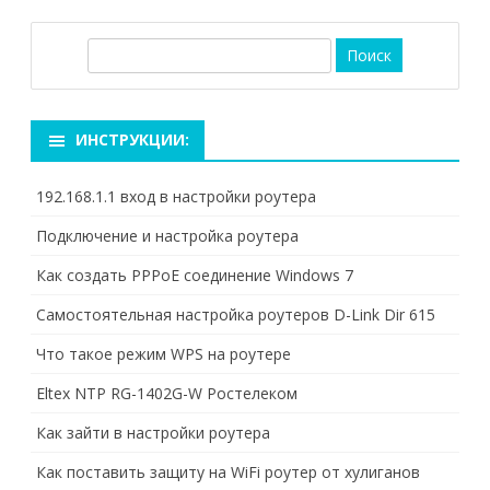
П
о
и
с
ИНСТРУКЦИИ:
к
192.168.1.1 вход в настройки роутера
Подключение и настройка роутера
Как создать PPPoE соединение Windows 7
Самостоятельная настройка роутеров D-Link Dir 615
Что такое режим WPS на роутере
Eltex NTP RG-1402G-W Ростелеком
Как зайти в настройки роутера
Как поставить защиту на WiFi роутер от хулиганов