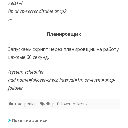
} else={
/ip dhcp-server disable dhcp2
}»
Планировщик
Запускаем скрипт через планировщик на работу
каждые 60 секунд.
/system scheduler
add name=failover-check interval=1m on-event=dhcp-
failover
Настройка
dhcp
,
failover
,
mikrotik
Похожие записи