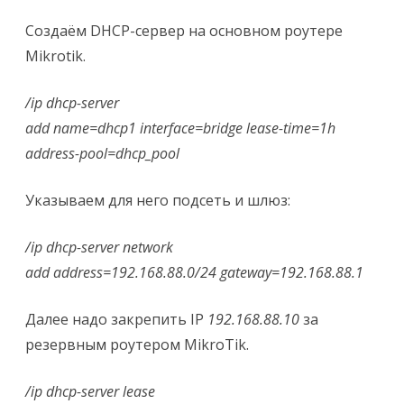
Создаём DHCP-сервер на основном роутере
Mikrotik.
/ip dhcp-server
add name=dhcp1 interface=bridge lease-time=1h
address-pool=dhcp_pool
Указываем для него подсеть и шлюз:
/ip dhcp-server network
add address=192.168.88.0/24 gateway=192.168.88.1
Далее надо закрепить IP
192.168.88.10
за
резервным роутером MikroTik.
/ip dhcp-server lease