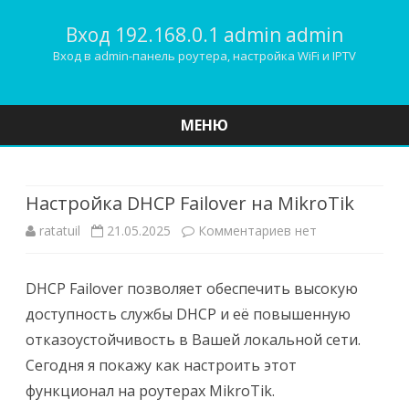
Вход 192.168.0.1 admin admin
Вход в admin-панель роутера, настройка WiFi и IPTV
МЕНЮ
Наверх
Настройка DHCP Failover на MikroTik
к
ratatuil
21.05.2025
Комментариев
нет
записи
DHCP Failover позволяет обеспечить высокую
Настройка
доступность службы DHCP и её повышенную
DHCP
отказоустойчивость в Вашей локальной сети.
Failover
Сегодня я покажу как настроить этот
функционал на роутерах MikroTik.
на