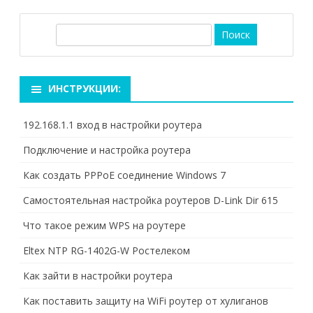
П
о
и
с
ИНСТРУКЦИИ:
к
192.168.1.1 вход в настройки роутера
Подключение и настройка роутера
Как создать PPPoE соединение Windows 7
Самостоятельная настройка роутеров D-Link Dir 615
Что такое режим WPS на роутере
Eltex NTP RG-1402G-W Ростелеком
Как зайти в настройки роутера
Как поставить защиту на WiFi роутер от хулиганов