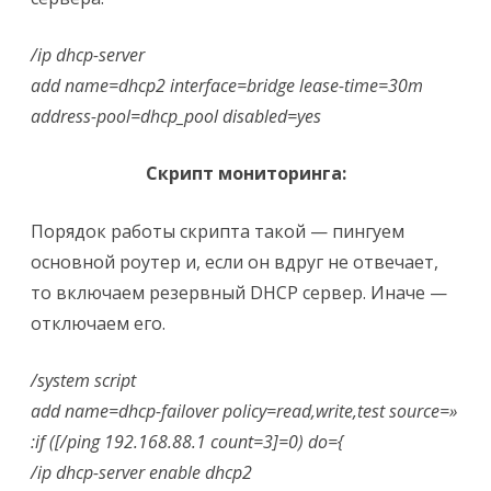
/ip dhcp-server
add name=dhcp2 interface=bridge lease-time=30m
address-pool=dhcp_pool disabled=yes
Скрипт мониторинга:
Порядок работы скрипта такой — пингуем
основной роутер и, если он вдруг не отвечает,
то включаем резервный DHCP сервер. Иначе —
отключаем его.
/system script
add name=dhcp-failover policy=read,write,test source=»
:if ([/ping 192.168.88.1 count=3]=0) do={
/ip dhcp-server enable dhcp2