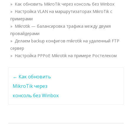
» Как обновить MikroTik через консоль без Winbox
» Настройка VLAN на маршрутизаторах MikroTik с
примерами
» Mikrotik — балансировка трафика между двумя
провайдерами
» Делаем backup конфигов mikrotik на удаленный FTP
сервер
» Настройка PPPoE Mikrotik на примере Ростелеком
Навигация
←
Как обновить
по
MikroTik через
записи
консоль без Winbox